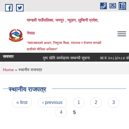
Skip to main content
माण्डवी गाउँपालिका, जस्पुर , प्यूठान, लुम्बिनी प्रदेश,
नेपाल
"समाजबादको आधार, निशुल्क शिक्षा, स्वास्थ्य र रोजगार माण्डवी
बासीको मौलिक अधिकार"
समाचार
पुष्प खेति कार्यक्रम सम्बन्धी सूचना
आ.व २०८३/०८४ को बार्षि
You are here
Home
» स्थानीय राजपत्र
स्थानीय राजपत्र
Pages
« first
‹ previous
1
2
3
4
5