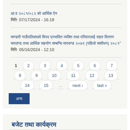
आ.व २०८१/०८२ को आर्थिक ऐन
मिति:
07/17/2024 - 16:18
माण्डवी गाउँपालिकाको विपद प्रभावित व्यक्ति तथा परिवारलाई राहत वितरण
मापदण्ड तथा आर्थिक सहयोग सम्बन्धि मापदण्ड २०७९ (पहिलो सशोंधन) २०८१”
मिति:
05/16/2024 - 12:10
Pages
1
2
3
4
5
6
7
8
9
10
11
12
13
14
15
…
next ›
last »
अन्य
बजेट तथा कार्यक्रम