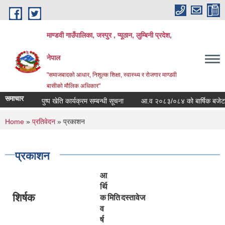
Skip to main content
माण्डवी गाउँपालिका, जस्पुर , प्यूठान, लुम्बिनी प्रदेश,
नेपाल
"समाजबादको आधार, निशुल्क शिक्षा, स्वास्थ्य र रोजगार माण्डवी
बासीको मौलिक अधिकार"
समाचार
पुष्प खेति कार्यक्रम सम्बन्धी सूचना
आ.व २०८३/०८४ को बार्षिक बजेट तथा क
You are here
Home
»
प्रतिवेदन
» प्रकाशन
प्रकाशन
आ
र्थि
शिर्षक
क
मिति
दस्तावेज
व
र्ष