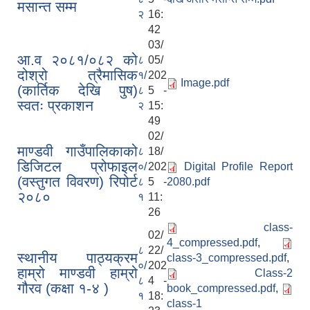
मसान्त सम्म
२
16:
42
03/
आ.व २०८१/०८२ को
८
05/
दोश्रो त्रैमासिक
१/
202
Image.pdf
(कार्तिक देखि पुष)
८
5 -
स्वतः प्रकाशन
२
15:
49
02/
माण्डवी गाउँपालिकाको
८
18/
डिजिटल प्रोफाइल
०/
202
Digital Profile Report
(वस्तुगत विवरण) रिपोर्ट
८
5 -
2080.pdf
२०८०
१
11:
26
class-
02/
4_compressed.pdf
,
८
22/
स्थानीय पाठ्यक्रम
class-3_compressed.pdf
,
०/
202
हाम्रो माण्डवी हाम्रो
Class-2
८
4 -
गौरव (कक्षा १-४ )
book_compressed.pdf
,
१
18:
class-1