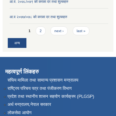
आ.व. २०७८/०७९ को करका दर तथा शुल्कहरु
आ.व २०७७/०७८ को करका दर तथा शुल्कहरु
Pages
1
2
next ›
last »
अन्य
महत्वपूर्ण लिंकहरु
संघिय मामिला तथा सामान्य प्रशासन मन्त्रालय
राष्ट्रिय परिचय पत्र तथा पंजीकरण विभाग
प्रदेश तथा स्थानीय शासन सहयोग कार्यक्रम (PLGSP)
अर्थ मन्त्रालय,नेपाल सरकार
लोकसेवा आयोग