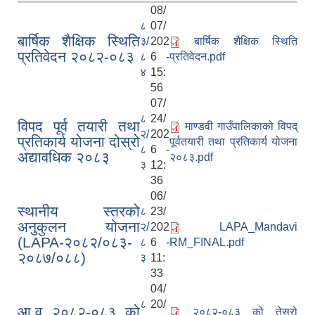
08/
८
07/
बार्षिक शैक्षिक स्थिति
३/
202
बार्षिक शैक्षिक स्थिति
प्रतिवेदन २०८२-०८३
८
6 -
प्रतिवेदन.pdf
४
15:
56
07/
८
24/
विपद पूर्व तयारी तथा
माण्डवी गाउँपालिकाको विपद्
२/
202
प्रतिकार्य योजना दोस्रो
पूर्वतयारी तथा प्रतिकार्य योजना
८
6 -
अद्यावधिक २०८३
२०८३.pdf
३
12:
36
06/
स्थानीय स्तरको
८
23/
अनुकुलन योजना
२/
202
LAPA_Mandavi
(LAPA-२०८२/०८३-
८
6 -
RM_FINAL.pdf
२०८७/०८८)
३
11:
33
04/
८
20/
आ.व २०८२-०८३ को
२०८२-०८३ को तेस्रो