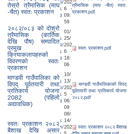
२/
202
तेस्रो त्रैमासिक (माघ
त्रैमासिक (माघ -चैत) स्वतः
८
6 -
-चैत) स्वतः प्रकाशन
प्रकाशन.pdf
३
09:
59
२०८२/०८३ को दोश्रो
01/
त्रैमासिक (कार्तिक
८
25/
देखि पौष) सम्पादित
२/
202
प्रमुख
स्वतः प्रकाशन.pdf
८
6 -
क्रियाकलापहरुको
३
18:
विवरणको स्वतः
06
प्रकाशन
10/
माण्डवी गाउँपालिका को
८
13/
विपद् पूर्वतयारी तथा
माण्डवी गाउँपालिकाको विपद्
२/
202
प्रतिकार्य योजना
पूर्वतयारी तथा प्रतिकार्य योजना
८
5 -
2082 (पहिलो
२०८२.pdf
३
06:
अद्यावधिक)
09
08/
८
14/
स्वतः प्रकाशन २०८२
१/
202
स्वतः प्रकाशन २०८२ बैशाख
बैशाख देखि असार
८
5 -
देखि असार मसान्त सम्म.pdf