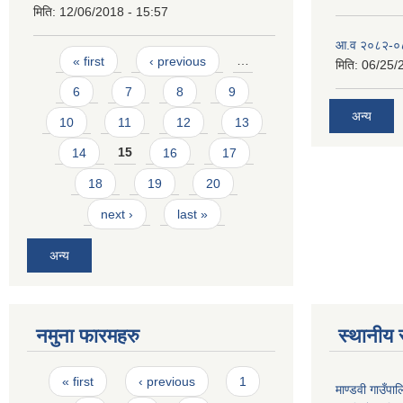
मिति:
12/06/2018 - 15:57
आ.व २०८२-०८३
Pages
« first
‹ previous
…
मिति:
06/25/
6
7
8
9
अन्य
10
11
12
13
14
15
16
17
18
19
20
next ›
last »
अन्य
नमुना फारमहरु
स्थानीय 
Pages
« first
‹ previous
1
माण्डवी गाउँप