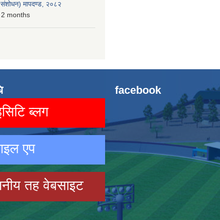
रो संशोधन) मापदण्ड, २०८२
 2 months
ि
facebook
िटि ब्लग
ाइल एप
ानीय तह वेबसाइट