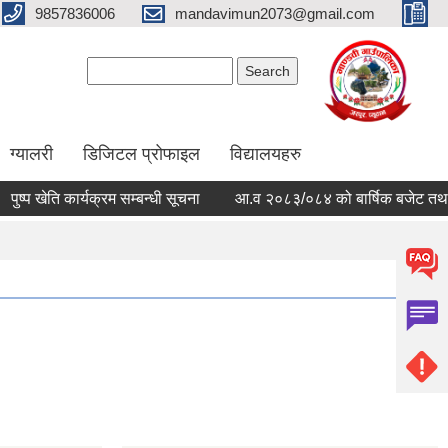
9857836006
mandavimun2073@gmail.com
Search form
Search
ग्यालरी
डिजिटल प्रोफाइल
विद्यालयहरु
प खेति कार्यक्रम सम्बन्धी सूचना
आ.व २०८३/०८४ को बार्षिक बजेट तथा कार्