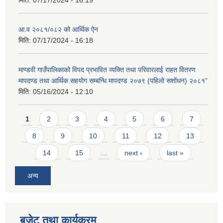
मिति:
07/17/2024 - 16:19
आ.व २०८१/०८२ को आर्थिक ऐन
मिति:
07/17/2024 - 16:18
माण्डवी गाउँपालिकाको विपद प्रभावित व्यक्ति तथा परिवारलाई राहत वितरण
मापदण्ड तथा आर्थिक सहयोग सम्बन्धि मापदण्ड २०७९ (पहिलो सशोंधन) २०८१”
मिति:
05/16/2024 - 12:10
Pages
1
2
3
4
5
6
7
8
9
10
11
12
13
14
15
…
next ›
last »
अन्य
बजेट तथा कार्यक्रम