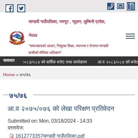
Skip to main content
माण्डवी गाउँपालिका, जस्पुर , प्यूठान, लुम्बिनी प्रदेश,
नेपाल
"समाजबादको आधार, निशुल्क शिक्षा, स्वास्थ्य र रोजगार माण्डवी
बासीको मौलिक अधिकार"
समाचार
आ.व २०८३/०८४ को बार्षिक बजेट तथा कार्यक्रम
आ.व २०८३/०८४ को बजेट तथा क
You are here
Home
» ७५/७६
७५/७६
आ.व २०७५/०७६ को लेखा परिक्षण प्रतिवेदन
Submitted on:
Mon, 03/18/2024 - 14:33
दस्तावेज:
1612773357माण्डवी गाउँपालिका.pdf