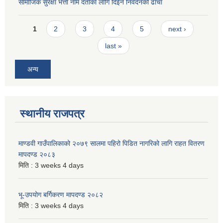
सामाजिक सुरक्षा भत्ता नाम दर्ताका लागि दिईने निवेदनको ढांचा
Pages
1
2
3
4
5
next ›
last »
अन्य
स्थानीय राजपत्र
माण्डवी गाउँपालिकाको २०७९ सालमा पहिरो पिडित नागरिको लागि राहत वितरण
मापदण्ड २०८३
मिति :
3 weeks 4 days
भू-उपयोग बर्गिकरण मापदण्ड २०८२
मिति :
3 weeks 4 days