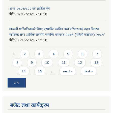
आ.व २०८१/०८२ को आर्थिक ऐन
मिति:
07/17/2024 - 16:18
माण्डवी गाउँपालिकाको विपद प्रभावित व्यक्ति तथा परिवारलाई राहत वितरण
मापदण्ड तथा आर्थिक सहयोग सम्बन्धि मापदण्ड २०७९ (पहिलो सशोंधन) २०८१”
मिति:
05/16/2024 - 12:10
Pages
1
2
3
4
5
6
7
8
9
10
11
12
13
14
15
…
next ›
last »
अन्य
बजेट तथा कार्यक्रम