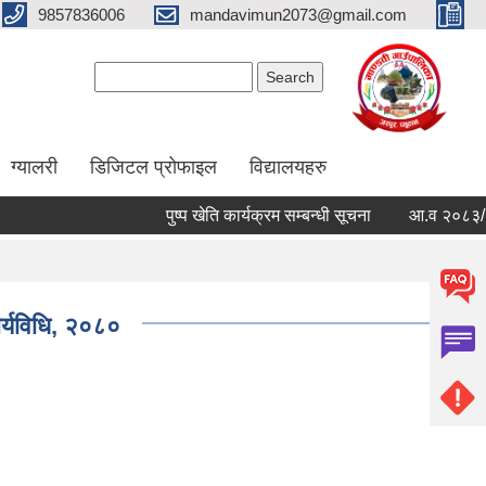
9857836006
mandavimun2073@gmail.com
Search form
Search
ग्यालरी
डिजिटल प्रोफाइल
विद्यालयहरु
पुष्प खेति कार्यक्रम सम्बन्धी सूचना
आ.व २०८३/०८४ को ब
ार्यविधि, २०८०