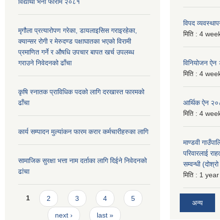
विद्यार्थी भर्ना फाराम २०८१
विपद व्यवस्था
मृगौला प्रत्यारोपण गरेका, डायलाइसिस गराइरहेका,
मिति :
4 week
क्यान्सर रोगी र मेरुदण्ड पक्षाघातका भएको विरामी
प्रमाणित गर्ने र औषधि उपचार बापत खर्च उपलब्ध
गराउने निवेदनको ढाँचा
विनियोजन ऐन
मिति :
4 week
कृषि स्नातक प्राविधिक पदको लागि दरखास्त फारमको
ढाँचा
आर्थिक ऐन २
मिति :
4 week
कार्य सम्पादन मुल्यांकन फारम करार कर्मचारीहरुका लागि
माण्डवी गाउँपा
परिवारलाई राह
सामाजिक सुरक्षा भत्ता नाम दर्ताका लागि दिईने निवेदनको
सम्वन्धी (दोश्
ढांचा
मिति :
1 year
Pages
1
2
3
4
5
अन्य
next ›
last »