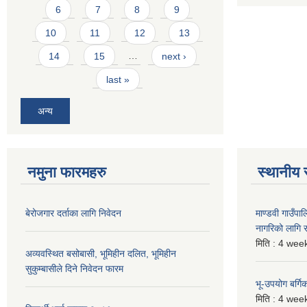
6
7
8
9
10
11
12
13
14
15
…
next ›
last »
अन्य
नमुना फारमहरु
स्थानीय 
बेरोजगार दर्ताका लागि निवेदन
माण्डवी गाउँप
नागरिको लागि
मिति :
4 week
अव्यवस्थित बसोबासी, भूमिहीन दलित, भूमिहीन
सुकुम्बासीले दिने निवेदन फारम
भू-उपयोग बर्ग
मिति :
4 week