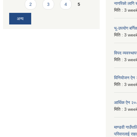
नागरिको लागि
2
3
4
5
मिति :
3 week
अन्य
भू-उपयोग बर्ग
मिति :
3 week
विपद व्यवस्था
मिति :
3 week
विनियोजन ऐन
मिति :
3 week
आर्थिक ऐन २
मिति :
3 week
माण्डवी गाउँपा
परिवारलाई राह