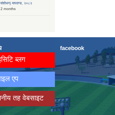
रो संशोधन) मापदण्ड, २०८२
 2 months
ि
facebook
िटि ब्लग
ाइल एप
ानीय तह वेबसाइट