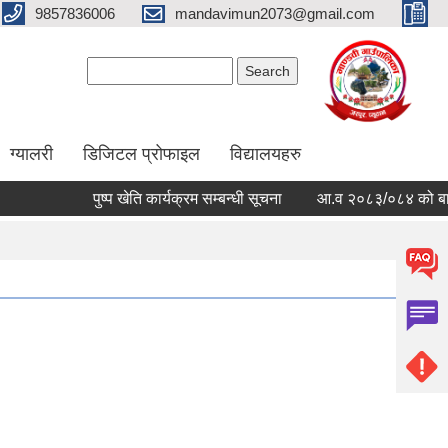
9857836006
mandavimun2073@gmail.com
Search form
Search
ग्यालरी
डिजिटल प्रोफाइल
विद्यालयहरु
पुष्प खेति कार्यक्रम सम्बन्धी सूचना
आ.व २०८३/०८४ को बार्षिक बज