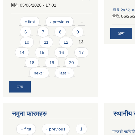
मिति:
05/06/2020 - 17:01
आ.व २०८२-०८३
मिति:
06/25/
Pages
« first
‹ previous
…
6
7
8
9
अन्य
10
11
12
13
14
15
16
17
18
19
20
next ›
last »
अन्य
नमुना फारमहरु
स्थानीय 
Pages
« first
‹ previous
1
माण्डवी गाउँप