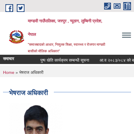
Skip to main content
माण्डवी गाउँपालिका, जस्पुर , प्यूठान, लुम्बिनी प्रदेश,
नेपाल
"समाजबादको आधार, निशुल्क शिक्षा, स्वास्थ्य र रोजगार माण्डवी
बासीको मौलिक अधिकार"
समाचार
पुष्प खेति कार्यक्रम सम्बन्धी सूचना
आ.व २०८३/०८४ को बार्षिक 
You are here
Home
» भेषराज अधिकारी
भेषराज अधिकारी