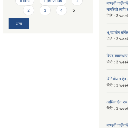
« first
‹ previous
1
माण्डवी गाउँप
नागरिको लागि
2
3
4
5
मिति :
3 week
अन्य
भू-उपयोग बर्ग
मिति :
3 week
विपद व्यवस्था
मिति :
3 week
विनियोजन ऐन
मिति :
3 week
आर्थिक ऐन २
मिति :
3 week
माण्डवी गाउँपा