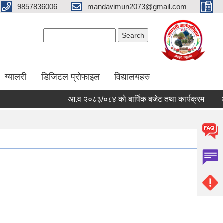
9857836006
mandavimun2073@gmail.com
Search form
Search
ग्यालरी
डिजिटल प्रोफाइल
विद्यालयहरु
आ.व २०८३/०८४ को बार्षिक बजेट तथा कार्यक्रम
आ.व २०