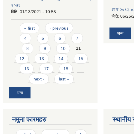
२०७६
आ.व २०८२-०८३
मिति:
01/13/2021 - 10:55
मिति:
06/25/
Pages
« first
‹ previous
…
अन्य
4
5
6
7
8
9
10
11
12
13
14
15
16
17
18
…
next ›
last »
अन्य
नमुना फारमहरु
स्थानीय 
Pages