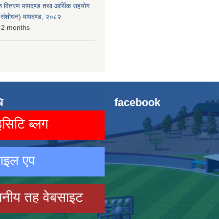
त वितरण मापदण्ड तथा आर्थिक सहयोग
रो संशोधन) मापदण्ड, २०८२
 2 months
ि
facebook
िटि ब्लग
ाइल एप
ानीय तह वेबसाइट