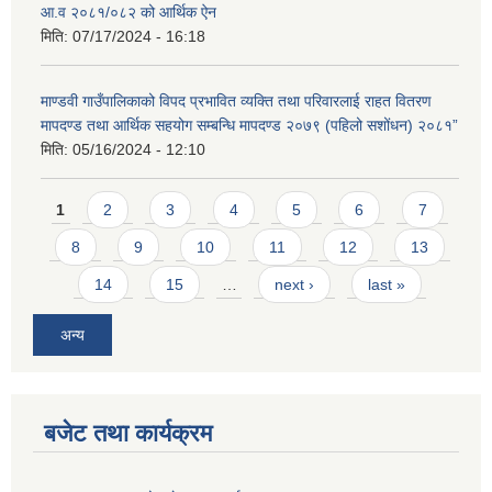
आ.व २०८१/०८२ को आर्थिक ऐन
मिति:
07/17/2024 - 16:18
माण्डवी गाउँपालिकाको विपद प्रभावित व्यक्ति तथा परिवारलाई राहत वितरण
मापदण्ड तथा आर्थिक सहयोग सम्बन्धि मापदण्ड २०७९ (पहिलो सशोंधन) २०८१”
मिति:
05/16/2024 - 12:10
Pages
1
2
3
4
5
6
7
8
9
10
11
12
13
14
15
…
next ›
last »
अन्य
बजेट तथा कार्यक्रम