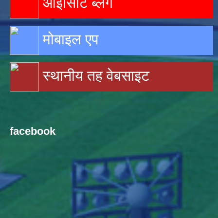
आइसिटि ब्लग
मोबाइल एप
स्थानीय तह वेबसाइट
facebook