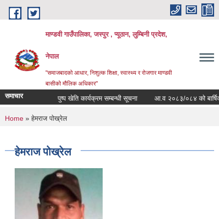
Skip to main content
माण्डवी गाउँपालिका, जस्पुर , प्यूठान, लुम्बिनी प्रदेश,
नेपाल
"समाजबादको आधार, निशुल्क शिक्षा, स्वास्थ्य र रोजगार माण्डवी
बासीको मौलिक अधिकार"
समाचार
पुष्प खेति कार्यक्रम सम्बन्धी सूचना
आ.व २०८३/०८४ को बार्षिक बजे
You are here
Home
» हेमराज पोख्रेल
हेमराज पोख्रेल