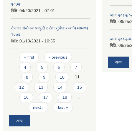
२०७७
मिति:
04/20/2021 - 07:01
आ.व २०८२/०८३
मिति:
06/25/
रोजगार संयोजक पदपूर्ति र सेवा सुविधा सम्बन्धि मापदण्ड,
२०७६
आ.व २०८२-०८३
मिति:
01/13/2021 - 10:55
मिति:
06/25/
Pages
« first
‹ previous
…
अन्य
4
5
6
7
8
9
10
11
12
13
14
15
16
17
18
…
next ›
last »
अन्य