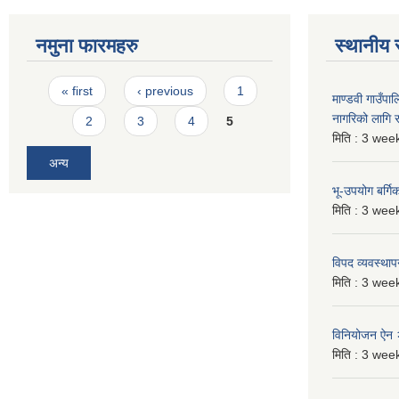
नमुना फारमहरु
स्थानीय 
Pages
« first
‹ previous
1
माण्डवी गाउँप
नागरिको लागि
2
3
4
5
मिति :
3 week
अन्य
भू-उपयोग बर्ग
मिति :
3 week
विपद व्यवस्था
मिति :
3 week
विनियोजन ऐन
मिति :
3 week