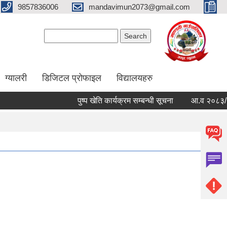
9857836006
mandavimun2073@gmail.com
Search form
Search
ग्यालरी
डिजिटल प्रोफाइल
विद्यालयहरु
पुष्प खेति कार्यक्रम सम्बन्धी सूचना
आ.व २०८३/०८४ को बा