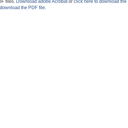
F files.
Download adobe Acrobat
or
click here to download the 
 download the PDF file.