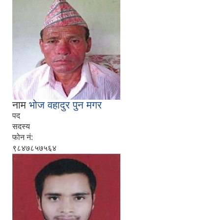
नाम
भोज वहादुर पुन मगर
पद
सदस्य
फोन नं:
९८४७८५७५६४