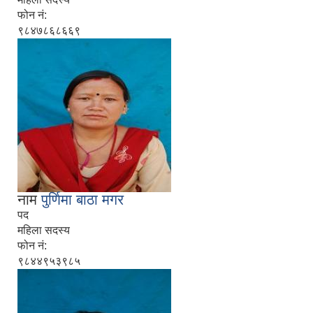
फोन नं:
९८४७८६८६६९
नाम
पुर्णिमा बाठा मगर
पद
महिला सदस्य
फोन नं:
९८४४९५३९८५