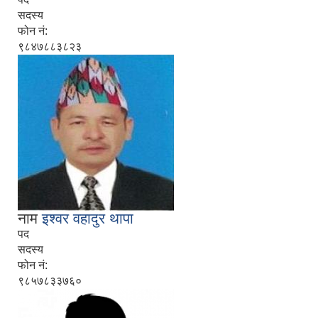
सदस्य
फोन नं:
९८४७८८३८२३
नाम
इश्वर वहादुर थापा
पद
सदस्य
फोन नं:
९८५७८३३७६०