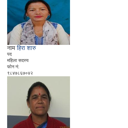
नाम
हिरा शारु
पद
महिला सदस्य
फोन नं:
९८४७८६७०४२