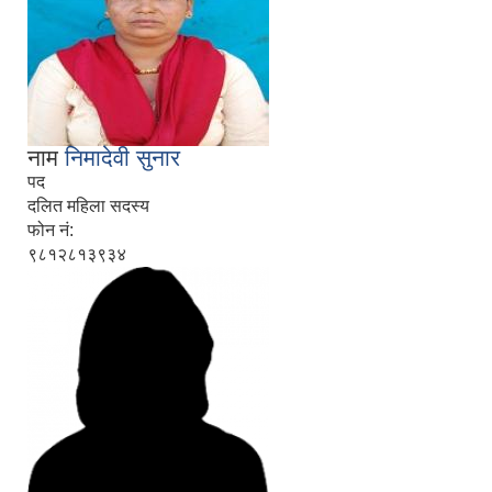
नाम
निमादेवी सुनार
पद
दलित महिला सदस्य
फोन नं:
९८१२८१३९३४