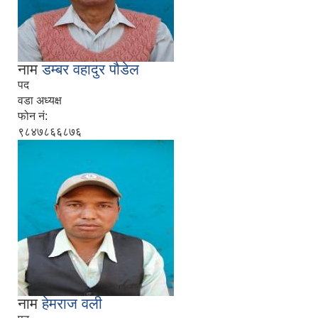
नाम
डम्बर वहादुर पौडेल
पद
वडा अध्यक्ष
फोन नं:
९८४७८६६८७६
नाम
हेमराज वली