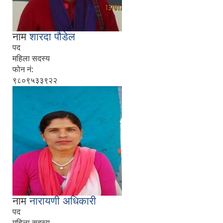
नाम
शारदा पौडेल
पद
महिला सदस्य
फोन नं:
९८०९५३३९२२
नाम
नारायणी अधिकारी
पद
महिला सदस्य