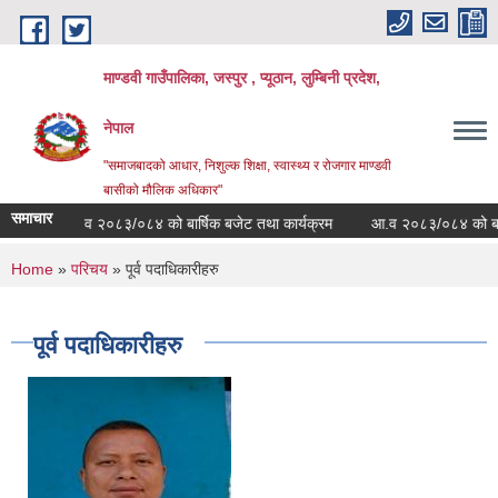
Skip to main content
माण्डवी गाउँपालिका, जस्पुर , प्यूठान, लुम्बिनी प्रदेश,
नेपाल
"समाजबादको आधार, निशुल्क शिक्षा, स्वास्थ्य र रोजगार माण्डवी
बासीको मौलिक अधिकार"
समाचार
आ.व २०८३/०८४ को बार्षिक बजेट तथा कार्यक्रम
आ.व २०८३/०८४ को बजेट तथा का
You are here
Home
»
परिचय
» पूर्व पदाधिकारीहरु
पूर्व पदाधिकारीहरु