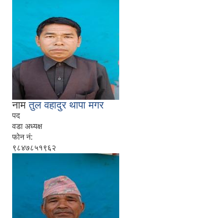
नाम
तुल वहादुर थापा मगर
पद
वडा अध्यक्ष
फोन नं:
९८४७८५१९६२