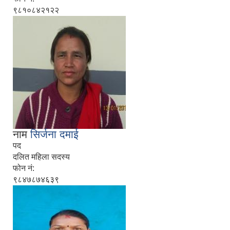
९८१०८४२१२२
नाम
सिर्जना दमाई
पद
दलित महिला सदस्य
फोन नं:
९८४७८७४६३९