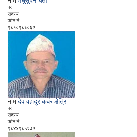
नाम
मधुसुदन घर्ती
पद
सदस्य
फोन नं:
९८१०९८३०६२
नाम
देव वहादुर कवंर क्षेत्रि
पद
सदस्य
फोन नं:
९८४४९८५२७२