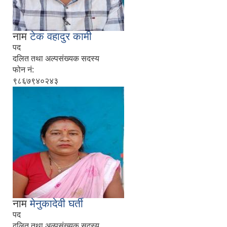
नाम
टेक वहादुर कामी
पद
दलित तथा अल्पसंख्यक सदस्य
फोन नं:
९८६७९४०२४३
नाम
मेनुकादेवी घर्ती
पद
दलित तथा अल्पसंख्यक सदस्य