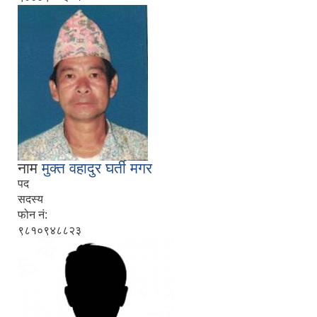
नाम
मुक्त वहादुर घर्ती मगर
पद
सदस्य
फोन नं:
९८१०९४८८२३