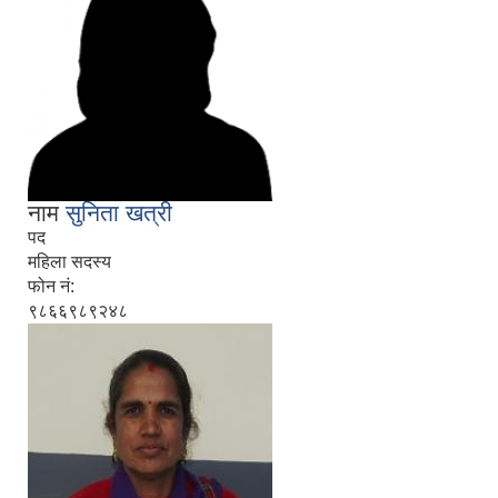
नाम
सुनिता खत्री
पद
महिला सदस्य
फोन नं:
९८६६९८९२४८