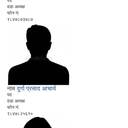
पद
वडा अध्यक्ष
फोन नं:
९८४७८७३७८७
नाम
दुर्गा प्रसाद आचार्य
पद
वडा अध्यक्ष
फोन नं:
९८४७८२५६१०