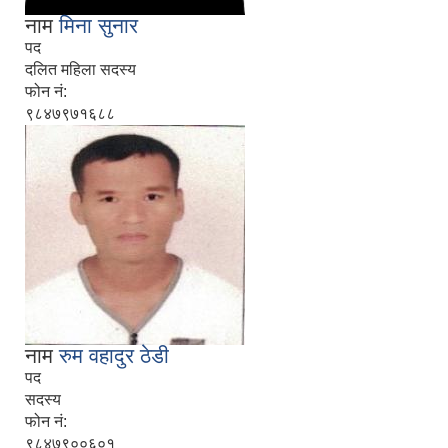
नाम
मिना सुनार
पद
दलित महिला सदस्य
फोन नं:
९८४७९७१६८८
नाम
रुम वहादुर ठेडी
पद
सदस्य
फोन नं:
९८४७९००६०१