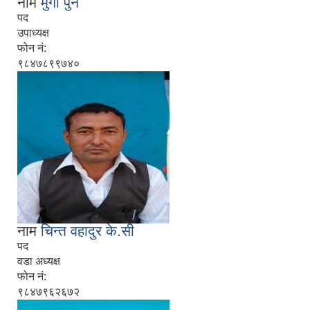
नाम
मुगा पुन
पद
उपाध्यक्ष
फोन नं:
९८४७८९९७४०
नाम
चिन्त वहादुर के.सी
पद
वडा अध्यक्ष
फोन नं:
९८४७९६२६७२