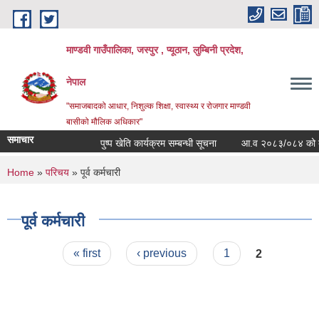
Skip to main content
माण्डवी गाउँपालिका, जस्पुर , प्यूठान, लुम्बिनी प्रदेश,
नेपाल
"समाजबादको आधार, निशुल्क शिक्षा, स्वास्थ्य र रोजगार माण्डवी
बासीको मौलिक अधिकार"
समाचार
पुष्प खेति कार्यक्रम सम्बन्धी सूचना
आ.व २०८३/०८४ को बार्षिक
You are here
Home
»
परिचय
» पूर्व कर्मचारी
पूर्व कर्मचारी
Pages
« first
‹ previous
1
2