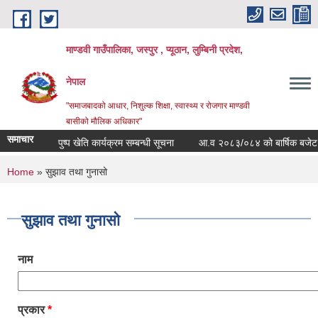
Skip to main content
माण्डवी गाउँपालिका, जस्पुर , प्यूठान, लुम्बिनी प्रदेश,
नेपाल
"समाजबादको आधार, निशुल्क शिक्षा, स्वास्थ्य र रोजगार माण्डवी
बासीको मौलिक अधिकार"
समाचार
पुष्प खेति कार्यक्रम सम्बन्धी सूचना
आ.व २०८३/०८४ को बार्षिक बजेट तथा क
You are here
Home
» सुझाव तथा गुनासो
सुझाव तथा गुनासो
नाम
प्रकार
*