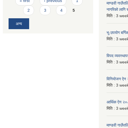
« first
‹ previous
1
माण्डवी गाउँप
नागरिको लागि
2
3
4
5
मिति :
3 week
अन्य
भू-उपयोग बर्ग
मिति :
3 week
विपद व्यवस्था
मिति :
3 week
विनियोजन ऐन
मिति :
3 week
आर्थिक ऐन २
मिति :
3 week
माण्डवी गाउँपा