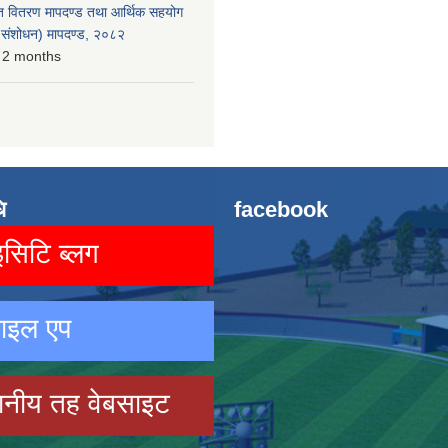
त वितरण मापदण्ड तथा आर्थिक सहयोग
रो संशोधन) मापदण्ड, २०८२
 2 months
ि
facebook
िटि ब्लग
ाइल एप
ानीय तह वेबसाइट