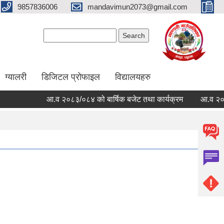
9857836006
mandavimun2073@gmail.com
Search form
Search
ग्यालरी
डिजिटल प्रोफाइल
विद्यालयहरु
आ.व २०८३/०८४ को बार्षिक बजेट तथा कार्यक्रम
आ.व २०८३/०८४