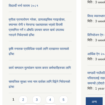
मिति :
3 week
विद्यार्थी भर्ना फाराम २०८१
विपद व्यवस्था
मृगौला प्रत्यारोपण गरेका, डायलाइसिस गराइरहेका,
मिति :
3 week
क्यान्सर रोगी र मेरुदण्ड पक्षाघातका भएको विरामी
प्रमाणित गर्ने र औषधि उपचार बापत खर्च उपलब्ध
गराउने निवेदनको ढाँचा
विनियोजन ऐन
मिति :
3 week
कृषि स्नातक प्राविधिक पदको लागि दरखास्त फारमको
ढाँचा
आर्थिक ऐन २
मिति :
3 week
कार्य सम्पादन मुल्यांकन फारम करार कर्मचारीहरुका लागि
माण्डवी गाउँपा
परिवारलाई राह
सामाजिक सुरक्षा भत्ता नाम दर्ताका लागि दिईने निवेदनको
सम्वन्धी (दोश्
ढांचा
मिति :
1 year
Pages
1
2
3
4
5
अन्य