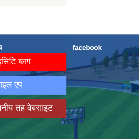
ि
facebook
िटि ब्लग
ाइल एप
ानीय तह वेबसाइट