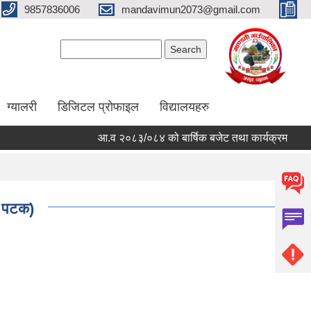
9857836006
mandavimun2073@gmail.com
Search form
Search
ग्यालरी
डिजिटल प्रोफाइल
विद्यालयहरु
आ.व २०८३/०८४ को बार्षिक बजेट तथा कार्यक्रम
आ.व २
रो पटक)