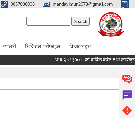
9857836006
mandavimun2073@gmail.com
Search form
Search
ग्यालरी
डिजिटल प्रोफाइल
विद्यालयहरु
आ.व २०८३/०८४ को बार्षिक बजेट तथा कार्यक्रम