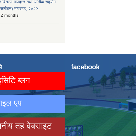
त वितरण मापदण्ड तथा आर्थिक सहयोग
रो संशोधन) मापदण्ड, २०८२
 2 months
ि
facebook
िटि ब्लग
ाइल एप
ानीय तह वेबसाइट