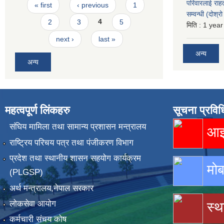
Pages
परिवारलाई राह
« first
‹ previous
1
सम्वन्धी (दोश्
2
3
4
5
मिति :
1 year
next ›
last »
अन्य
अन्य
महत्वपूर्ण लिंकहरु
सूचना प्रविध
संघिय मामिला तथा सामान्य प्रशासन मन्त्रालय
आइस
राष्ट्रिय परिचय पत्र तथा पंजीकरण विभाग
प्रदेश तथा स्थानीय शासन सहयोग कार्यक्रम
मोब
(PLGSP)
अर्थ मन्त्रालय,नेपाल सरकार
लोकसेवा आयोग
स्थ
कर्मचारी संचय कोष