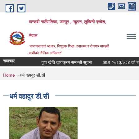
Skip to main content
माण्डवी गाउँपालिका, जस्पुर , प्यूठान, लुम्बिनी प्रदेश,
नेपाल
"समाजबादको आधार, निशुल्क शिक्षा, स्वास्थ्य र रोजगार माण्डवी
बासीको मौलिक अधिकार"
समाचार
पुष्प खेति कार्यक्रम सम्बन्धी सूचना
आ.व २०८३/०८४ को बार्षिक 
You are here
Home
» धर्म वहादुर डी.सी
धर्म वहादुर डी.सी