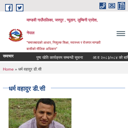
Skip to main content
माण्डवी गाउँपालिका, जस्पुर , प्यूठान, लुम्बिनी प्रदेश,
नेपाल
"समाजबादको आधार, निशुल्क शिक्षा, स्वास्थ्य र रोजगार माण्डवी
बासीको मौलिक अधिकार"
समाचार
पुष्प खेति कार्यक्रम सम्बन्धी सूचना
आ.व २०८३/०८४ को बार्षिक बज
You are here
Home
» धर्म वहादुर डी.सी
धर्म वहादुर डी.सी