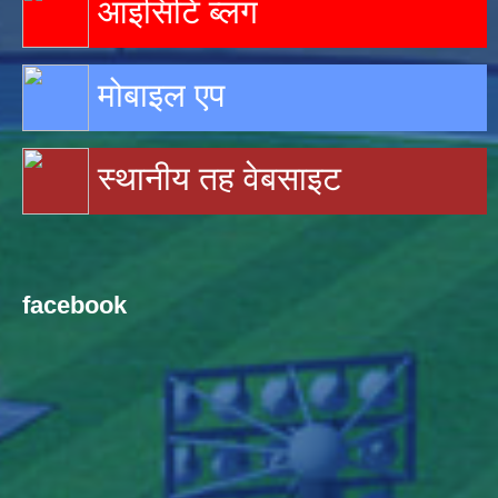
आइसिटि ब्लग
मोबाइल एप
स्थानीय तह वेबसाइट
facebook