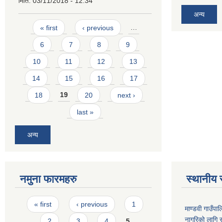
मिति:
03/11/2018 - 12:34
अन्य
Pages
« first
‹ previous
…
6
7
8
9
10
11
12
13
14
15
16
17
18
19
20
next ›
last »
अन्य
नमुना फारमहरु
स्थानीय 
Pages
« first
‹ previous
1
माण्डवी गाउँप
नागरिको लागि
2
3
4
5