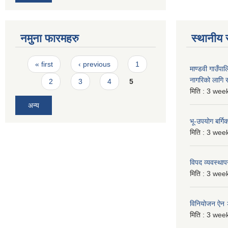
नमुना फारमहरु
स्थानीय 
Pages
« first
‹ previous
1
माण्डवी गाउँप
नागरिको लागि
2
3
4
5
मिति :
3 week
अन्य
भू-उपयोग बर्ग
मिति :
3 week
विपद व्यवस्था
मिति :
3 week
विनियोजन ऐन
मिति :
3 week