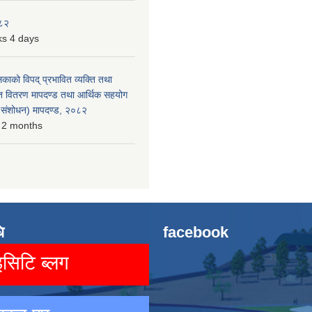
०८२
s 4 days
लिकाको विपद् प्रभावित व्यक्ति तथा
त वितरण मापदण्ड तथा आर्थिक सहयोग
रो संशोधन) मापदण्ड, २०८२
 2 months
ि
facebook
िटि ब्लग