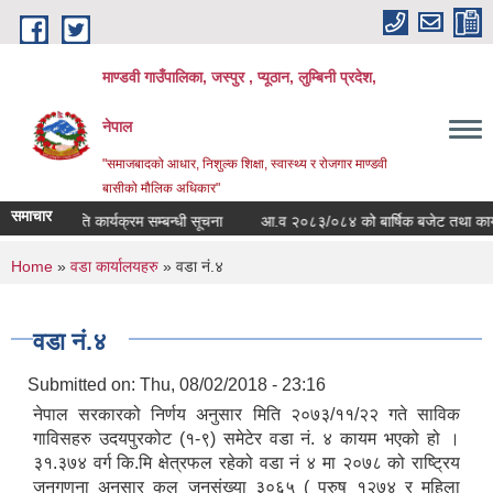
Skip to main content
माण्डवी गाउँपालिका, जस्पुर , प्यूठान, लुम्बिनी प्रदेश,
नेपाल
"समाजबादको आधार, निशुल्क शिक्षा, स्वास्थ्य र रोजगार माण्डवी
बासीको मौलिक अधिकार"
समाचार
पुष्प खेति कार्यक्रम सम्बन्धी सूचना
आ.व २०८३/०८४ को बार्षिक बजेट तथा कार्यक्रम
You are here
Home
»
वडा कार्यालयहरु
» वडा नं.४
वडा नं.४
Submitted on:
Thu, 08/02/2018 - 23:16
नेपाल सरकारको निर्णय अनुसार मिति २०७३/११/२२ गते साविक
गाविसहरु उदयपुरकोट (१-९) समेटेर वडा नं. ४ कायम भएको हो ।
३१.३७४ वर्ग कि.मि क्षेत्रफल रहेको वडा नं ४ मा २०७८ को राष्ट्रिय
जनगणना अनुसार कुल जनसंख्या ३०६५ ( पुरुष १२७४ र महिला