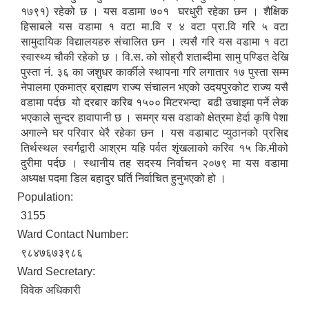
१७९१) रहेको छ । यस वडामा ७०१ घरधुरी रहेका छन । शैक्षिक
हिसाबले यस वडामा १ वटा मा.वि र ४ वटा प्रा.वि गरि ५ वटा
सामुदायिक विद्यालयहरु संचालित छन । त्यसै गरि यस वडामा १ वटा
स्वास्थ्य चौकी रहेको छ । वि.स. को सोह्रौ शताब्दीमा सामु पण्डित देखि
पुस्ता नं. ३६ का जशुधर कार्कीले स्थापना गरि लगातार १७ पुस्ता सम्म
नेपालमा एकमात्र ब्राह्मण राज्य संचालन भएको उदयपुरकोट राज्य यसै
वडामा पर्दछ यो दरबार करिब १५०० मिटरभन्दा बढी उचाइमा पर्ने लेक
भएकाले सुन्दर हावापानी छ । समग्र यस वडाको क्षेत्रमा हेर्दा कृषि पेशा
अगाल्ने घर परिवार धेरै रहेका छन । यस वडाबाट प्युठानको प्रसिद्द
तिर्थस्थल स्वर्गद्वारी आश्रम यहि पर्वत शृंखलाको करिव १५ कि.मीको
दुरीमा पर्दछ । स्थानीय तह सदस्य निर्वाचन २०७९ मा यस वडामा
अध्यक्ष पदमा डिल बहादुर घर्ति निर्वाचित हुनुभएको हो ।
Population:
3155
Ward Contact Number:
९८४७६७३९८६
Ward Secretary:
विवेक अधिकारी