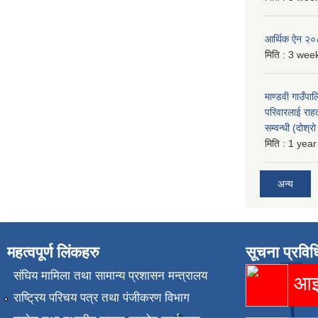
आर्थिक ऐन २
मिति :
3 week
माण्डवी गाउँपा
परिवारलाई राह
सम्वन्धी (दोश्
मिति :
1 year
अन्य
महत्वपूर्ण लिंकहरु
सूचना प्रविध
संघिय मामिला तथा सामान्य प्रशासन मन्त्रालय
आइस
राष्ट्रिय परिचय पत्र तथा पंजीकरण विभाग