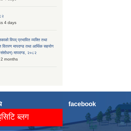
०८२
s 4 days
लिकाको विपद् प्रभावित व्यक्ति तथा
त वितरण मापदण्ड तथा आर्थिक सहयोग
रो संशोधन) मापदण्ड, २०८२
 2 months
ि
facebook
िटि ब्लग