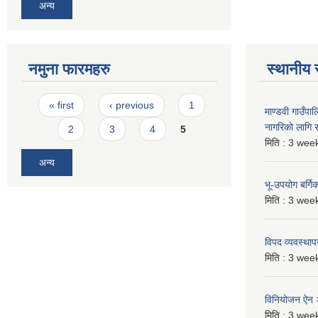
अन्य
नमुना फारमहरु
स्थानीय 
Pages
« first
‹ previous
1
माण्डवी गाउँप
नागरिको लागि
2
3
4
5
मिति :
3 week
अन्य
भू-उपयोग बर्ग
मिति :
3 week
विपद व्यवस्था
मिति :
3 week
विनियोजन ऐन
मिति :
3 week