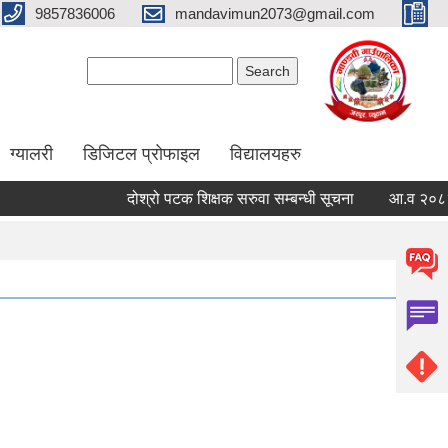
9857836006
mandavimun2073@gmail.com
Search form
Search
ग्यालरी
डिजिटल प्रोफाइल
विद्यालयहरु
दोश्रो पटक शिक्षक सरुवा सम्बन्धी सूचना
आ.व २०८३/०८४ क