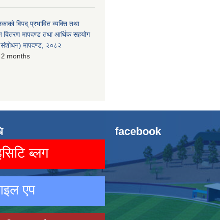
लिकाको विपद् प्रभावित व्यक्ति तथा
त वितरण मापदण्ड तथा आर्थिक सहयोग
रो संशोधन) मापदण्ड, २०८२
 2 months
ि
facebook
िटि ब्लग
ाइल एप