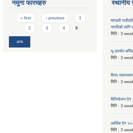
नमुना फारमहरु
स्थानीय 
Pages
« first
‹ previous
1
माण्डवी गाउँप
नागरिको लागि
2
3
4
5
मिति :
3 week
अन्य
भू-उपयोग बर्ग
मिति :
3 week
विपद व्यवस्था
मिति :
3 week
विनियोजन ऐन
मिति :
3 week
आर्थिक ऐन २
मिति :
3 week