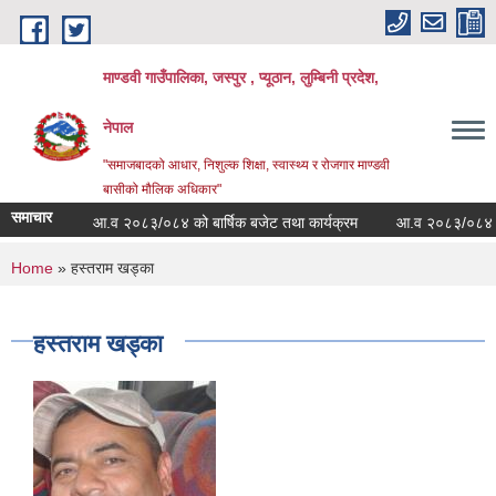
Skip to main content
माण्डवी गाउँपालिका, जस्पुर , प्यूठान, लुम्बिनी प्रदेश,
नेपाल
"समाजबादको आधार, निशुल्क शिक्षा, स्वास्थ्य र रोजगार माण्डवी
बासीको मौलिक अधिकार"
समाचार
आ.व २०८३/०८४ को बार्षिक बजेट तथा कार्यक्रम
आ.व २०८३/०८४ को बजे
You are here
Home
» हस्तराम खड्का
हस्तराम खड्का