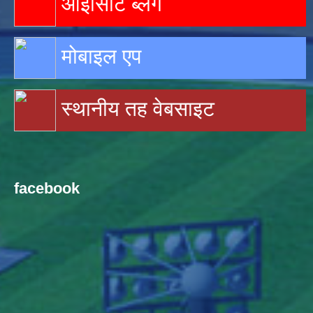
आइसिटि ब्लग
मोबाइल एप
स्थानीय तह वेबसाइट
facebook