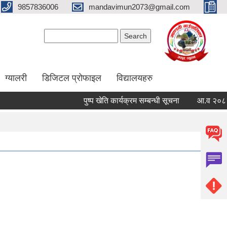
9857836006
mandavimun2073@gmail.com
Search form
Search
ग्यालरी
डिजिटल प्रोफाइल
विद्यालयहरु
पुष्प खेति कार्यक्रम सम्बन्धी सूचना
आ.व २०८३/०८४ क