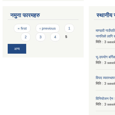
नमुना फारमहरु
स्थानीय 
Pages
« first
‹ previous
1
माण्डवी गाउँप
नागरिको लागि
2
3
4
5
मिति :
3 week
अन्य
भू-उपयोग बर्ग
मिति :
3 week
विपद व्यवस्था
मिति :
3 week
विनियोजन ऐन
मिति :
3 week