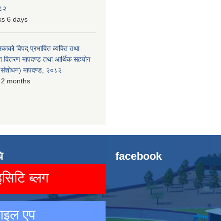
०८२
s 6 days
लिकाको विपद् प्रभावित व्यक्ति तथा
त वितरण मापदण्ड तथा आर्थिक सहयोग
रो संशोधन) मापदण्ड, २०८२
 2 months
ि
facebook
िटि ब्लग
ाइल एप