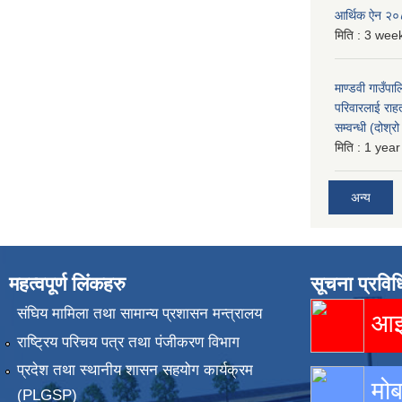
आर्थिक ऐन २
मिति :
3 week
माण्डवी गाउँपा
परिवारलाई राह
सम्वन्धी (दोश्
मिति :
1 year
अन्य
महत्वपूर्ण लिंकहरु
सूचना प्रविध
संघिय मामिला तथा सामान्य प्रशासन मन्त्रालय
आइस
राष्ट्रिय परिचय पत्र तथा पंजीकरण विभाग
प्रदेश तथा स्थानीय शासन सहयोग कार्यक्रम
मोब
(PLGSP)