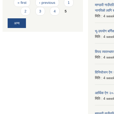
Pages
« first
‹ previous
1
माण्डवी गाउँप
नागरिको लागि
2
3
4
5
मिति :
4 week
अन्य
भू-उपयोग बर्ग
मिति :
4 week
विपद व्यवस्था
मिति :
4 week
विनियोजन ऐन
मिति :
4 week
आर्थिक ऐन २
मिति :
4 week
माण्डवी गाउँपा