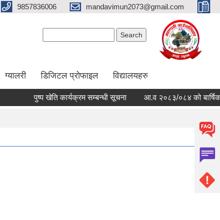
9857836006
mandavimun2073@gmail.com
Search form
Search
ग्यालरी
डिजिटल प्रोफाइल
विद्यालयहरु
पुष्प खेति कार्यक्रम सम्बन्धी सूचना
आ.व २०८३/०८४ को बार्षिक बजेट 