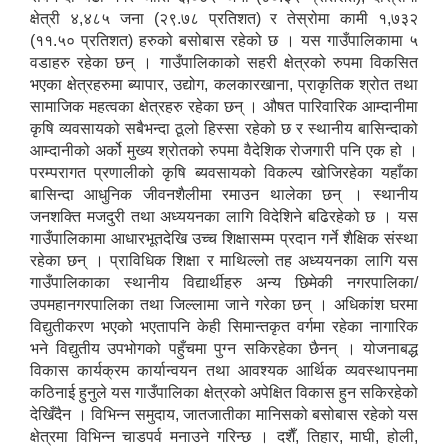
क्षेत्री ४,४८५ जना (२९.७८ प्रतिशत) र तेस्रोमा कामी १,७३२
(११.५० प्रतिशत) हरुको बसोबास रहेको छ । यस गाउँपालिकामा ५
वडाहरु रहेका छन् । गाउँपालिकाको सहरी क्षेत्रको रुपमा विकसित
भएका क्षेत्रहरुमा ब्यापार, उद्योग, कलकारखाना, प्राकृतिक श्रोत तथा
सामाजिक महत्वका क्षेत्रहरु रहेका छन् । औषत पारिवारिक आम्दानीमा
कृषि व्यवसायको सबैभन्दा ठूलो हिस्सा रहेको छ र स्थानीय बासिन्दाको
आम्दानीको अर्को मुख्य श्रोतको रुपमा वैदेशिक रोजगारी पनि एक हो ।
परम्परागत प्रणालीको कृषि ब्यवसायको विकल्प खोजिरहेका यहाँका
बासिन्दा आधुनिक जीवनशैलीमा रमाउन थालेका छन् । स्थानीय
जनशक्ति मजदुरी तथा अध्ययनका लागि विदेशिने बढिरहेको छ । यस
गाउँपालिकामा आधारभूतदेखि उच्च शिक्षासम्म प्रदान गर्ने शैक्षिक संस्था
रहेका छन् । प्राविधिक शिक्षा र माथिल्लो तह अध्ययनका लागि यस
गाउँपालिकाका स्थानीय विद्यार्थीहरु अन्य छिमेकी नगरपालिका/
उपमहानगरपालिका तथा जिल्लामा जाने गरेका छन् । अधिकांश घरमा
विद्युतीकरण भएको भएतापनि केही सिमान्तकृत वर्गमा रहेका नागारिक
भने विद्युतीय उपभोगको पहुँचमा पुग्न सकिरहेका छैनन् । योजनाबद्ध
विकास कार्यक्रम कार्यान्वयन तथा आवश्यक आर्थिक व्यवस्थापनमा
कठिनाई हुनुले यस गाउँपालिका क्षेत्रको अपेक्षित विकास हुन सकिरहेको
देखिँदैन । विभिन्न समुदाय, जातजातीका मानिसको बसोबास रहेको यस
क्षेत्रमा विभिन्न चाडपर्व मनाउने गरिन्छ । दशैँ, तिहार, माघी, होली,