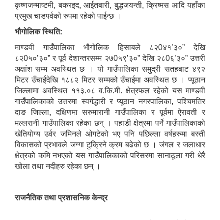
कृष्णजन्माष्टमी, बकरइद, आईतबारी, बुद्धजयन्ती, क्रिष्मस आदि यहाँका
प्रमुख चाडपर्वको रुपमा रहेको पाईन्छ ।
भौगोलिक स्थिति:
माण्डवी गाउँपालिका भौगोलिक हिसाबले ८२0४१’३०” देखि
८२0५०’३०” र पूर्व देशान्तरसम्म २७0५९’३०” देखि २८0६’३०” उत्तरी
अक्षांश सम्म अवस्थित छ । यो गाउँपालिका समुद्री सतहबाट ४९२
मिटर उँचार्ईदेखि १८८२ मिटर सम्मको उँचाईमा अवस्थित छ । प्यूठान
जिल्लामा अवस्थित ११३.०८ व.कि.मी. क्षेत्रफल रहेको यस माण्डवी
गाउँपालिकाको उत्तरमा स्वर्गद्धारी र प्यूठान नगरपालिका, पश्चिमतिर
दाङ जिल्ला, दक्षिणमा सरुमारानी गाउँपालिका र पूर्वमा ऐरावती र
मल्लरानी गाउँपालिका रहेका छन् । पहाडी क्षेत्रमा पर्ने गाउँपालिकाको
खेतियोग्य उर्वर जमिनले ओगटेको भए पनि पछिल्ला वर्षहरुमा बस्ती
विकासको प्रभावले जग्गा टुक्रिने क्रम बढेको छ । जंगल र जलाधार
क्षेत्रको कमि नभएको यस गाउँपालिकाको परिसरमा सानाठूला गरी धेरै
खोला तथा नदीहरु रहेका छन् ।
राजनैतिक तथा प्रशासनिक केन्द्र