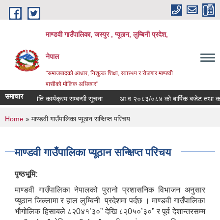
Skip to main content
माण्डवी गाउँपालिका, जस्पुर , प्यूठान, लुम्बिनी प्रदेश,
नेपाल
"समाजबादको आधार, निशुल्क शिक्षा, स्वास्थ्य र रोजगार माण्डवी
बासीको मौलिक अधिकार"
समाचार
पुष्प खेति कार्यक्रम सम्बन्धी सूचना
आ.व २०८३/०८४ को बार्षिक बजेट तथा कार्यक्रम
You are here
Home
» माण्डवी गाउँपालिका प्यूठान सन्क्षिप्त परिचय
माण्डवी गाउँपालिका प्यूठान सन्क्षिप्त परिचय
पृष्ठभूमि:
माण्डवी गाउँपालिका नेपालको पुरानो प्रशासनिक विभाजन अनुसार
प्यूठान जिल्लामा र हाल लुम्बिनी प्रदेशमा पर्दछ । माण्डवी गाउँपालिका
भौगोलिक हिसाबले ८२0४१’३०” देखि ८२0५०’३०” र पूर्व देशान्तरसम्म