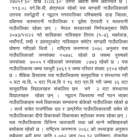
२७0५९’३०” देखि २८0६’३०” उत्तरी अक्षांश सम्म अवस्थित छ ।
११३.०८ वर्ग.कि.मी. क्षेत्रफल रहेको यस माण्डवी गाउँपालिकाको
उत्तरमा स्वर्गद्धारी र प्यूठान नगरपालिका पश्चिमतर्फ दाङ जिल्ला,
दक्षिणमा सरुमारानी गाउँपालिका र पूर्वमा ऐरावती र मल्लरानी
गाउँपालिका रहेका छन् । नेपाल सरकारको निर्णयअनुसार मिति
२०७३/११/२२ गते साविकका गाविसहरु तिराम (१–४), मर्कावाङ,
नयाँगाउँ, रम्दी र उदयपुरकोट गाविसहरु समेटेर माण्डवी गाउँपालिका
घोषणा गरीएको थियो । राष्ट्रिय जनगणना २०७८ अनुसार यस
गाउँपालिकाको जनसंख्या १५७७८ रहेको छ जसमा पुरुषको
जनसंख्या ७००५ र महिलाको जनसंख्या ८७७३ रहेको छ । यस
गाउँपालिकामा जम्मा घरधुरी ३४६९ र जम्मा परिवार संख्या ३९०४ रहेको
छ । शैक्षिक हिसावमा यस गाउँपालिकामा सामुदायिक र संस्थागत गरी
५ वटा मा.वि, ५ वटा नि.मा.वि र १६ वटा प्रा.वि गरी जम्मा २६ वटा
सामुदायिक विद्यालयहरु संचालित छन भने २ वटा संस्थागत
विद्यालयहरु रहेका छन् । प्यूठान जिल्लामा नयाँ गठन भएका
गाउँपालिकाहरु मध्ये विकासका सम्भावना बोकेको गाउँपालिका रहेको छ
। साथै सचेत राजनैतिक दल र उत्प्रेरीत गाउँपालिकावासी समेत यो
गाउँपालिकाका दीगो विकासको विकासका श्रोतका रुपमा रहेका छन् ।
यस गाउँपालिकामा विभिन्न जातजाती तथा धर्म मान्ने व्यक्तिहरुको
बसोबास रहेको छ । राष्ट्रिय जनगणना २०६८ को तथ्याङ्क अनुसार
सबैभन्दा बढी मगर जाति ६,०७२ जना (४०.३२ प्रतिशत), दोस्रोमा