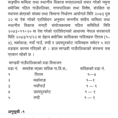
सङ्घीय मामिला तथा स्थानीय विकास मन्त्रालयले तयार गरेको नमुना
वमोजिम गठित गाउँपालिका, नगरपालिका तथा विशेष, संरक्षित वा
स्वायत्त क्षेत्रको संख्या तथा सिमाना निर्धारण आयोगले मिति २०७३ पुस
२२ मा पेश गरेको प्रतिवेदन अनुसार माननीय संघीय मामिला तथा
स्थानीय विकास मन्त्री संयोजकत्वमा गठित समितिले मिति
२०७३÷११÷२० मा पेश गरेको प्रतिवेदनको आधारमा नेपाल सरकारले
मिति २०७३/११/२२ मा देहाय बमोजिम साविकका गाविसहरु तिराम (१–
४), मर्कावाङ, नयाँ गाउँ, रम्दी र उदयपुरकोट गाविसहरु समेटर ५ वटा
वडाहरु कायम गरिएको हो । हाल माण्डवी गाउँपलिकाको संरचना यस
प्रकार रहेको छ ।
माण्डवी गाउँपालिकाको वडा विभाजन
वडा नं. समावेश भएका सविक गा.वि.स.. सविकको वडा नं.
१ तिराम १—४
२ मर्कावाङ १—९
३ नयाँगाउँ १ — ९
४ उदयपुरकोट १ — ९
५ रम्दी १ — ९
अनुसूची -१