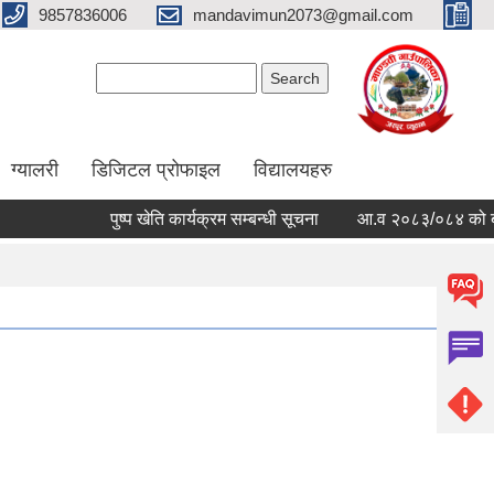
9857836006
mandavimun2073@gmail.com
Search form
Search
ग्यालरी
डिजिटल प्रोफाइल
विद्यालयहरु
पुष्प खेति कार्यक्रम सम्बन्धी सूचना
आ.व २०८३/०८४ को बार्षिक ब