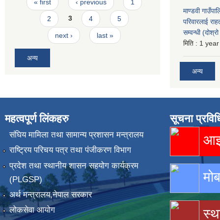
Pages
« first
‹ previous
1
माण्डवी गाउँपा
2
3
4
5
परिवारलाई राह
सम्वन्धी (दोश्
next ›
last »
मिति :
1 year
अन्य
अन्य
महत्वपूर्ण लिंकहरु
सूचना प्रविध
संघिय मामिला तथा सामान्य प्रशासन मन्त्रालय
आइस
राष्ट्रिय परिचय पत्र तथा पंजीकरण विभाग
प्रदेश तथा स्थानीय शासन सहयोग कार्यक्रम
मोब
(PLGSP)
अर्थ मन्त्रालय,नेपाल सरकार
लोकसेवा आयोग
स्थ