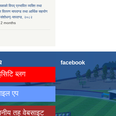
लिकाको विपद् प्रभावित व्यक्ति तथा
त वितरण मापदण्ड तथा आर्थिक सहयोग
रो संशोधन) मापदण्ड, २०८२
 2 months
ि
facebook
िटि ब्लग
ाइल एप
ानीय तह वेबसाइट