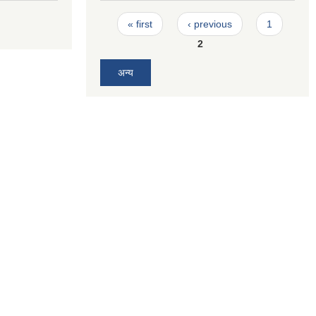
Pages
« first
‹ previous
1
2
अन्य