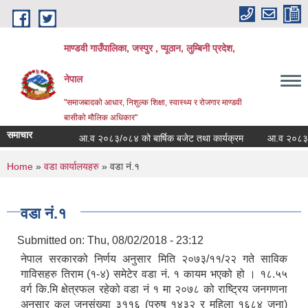
Skip to main content
माण्डवी गाउँपालिका, जस्पुर , प्यूठान, लुम्बिनी प्रदेश,
नेपाल
"समाजबादको आधार, निशुल्क शिक्षा, स्वास्थ्य र रोजगार माण्डवी
बासीको मौलिक अधिकार"
समाचार
आ.व २०८३/०८४ को बार्षिक बजेट तथा कार्यक्रम
आ.व २०८३/०८४ को
You are here
Home
»
वडा कार्यालयहरु
» वडा नं.१
वडा नं.१
Submitted on:
Thu, 08/02/2018 - 23:12
नेपाल सरकारको निर्णय अनुसार मिति २०७३/११/२२ गते साविक
गाविसहरु तिराम (१-४) समेटेर वडा नं. १ कायम भएको हो । १८.५५
वर्ग कि.मि क्षेत्रफल रहेको वडा नं १ मा २०७८ को राष्ट्रिय जनगणना
अनुसार कुल जनसंख्या ३११६ (पुरुष १४३२ र महिला १६८४ जना)