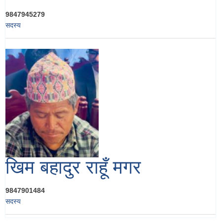
9847945279
सदस्य
खिम बहादुर राहूँ मगर
9847901484
सदस्य