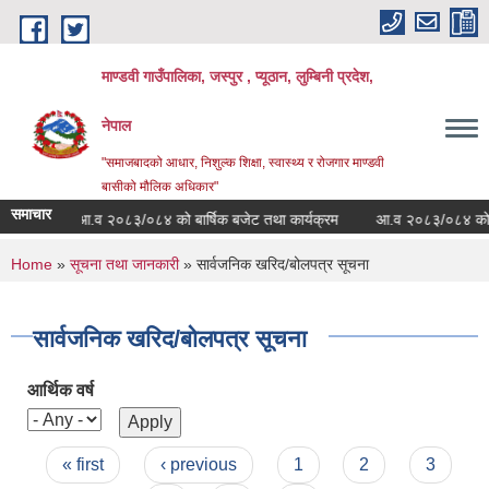
Skip to main content
माण्डवी गाउँपालिका, जस्पुर , प्यूठान, लुम्बिनी प्रदेश,
नेपाल
"समाजबादको आधार, निशुल्क शिक्षा, स्वास्थ्य र रोजगार माण्डवी
बासीको मौलिक अधिकार"
समाचार
आ.व २०८३/०८४ को बार्षिक बजेट तथा कार्यक्रम
आ.व २०८३/०८४ को बजेट
You are here
Home
»
सूचना तथा जानकारी
» सार्वजनिक खरिद/बोलपत्र सूचना
सार्वजनिक खरिद/बोलपत्र सूचना
आर्थिक वर्ष
Pages
« first
‹ previous
1
2
3