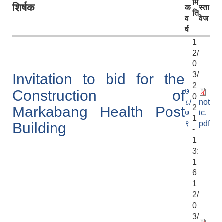
मि
शिर्षक
क
स्ता
ति
व
वेज
र्ष
1
2/
0
3/
Invitation to bid for the
2
७
Construction of
0
८/
not
2
Markabang Health Post
७
ic.
1
९
pdf
Building
-
1
3:
1
6
1
2/
0
3/