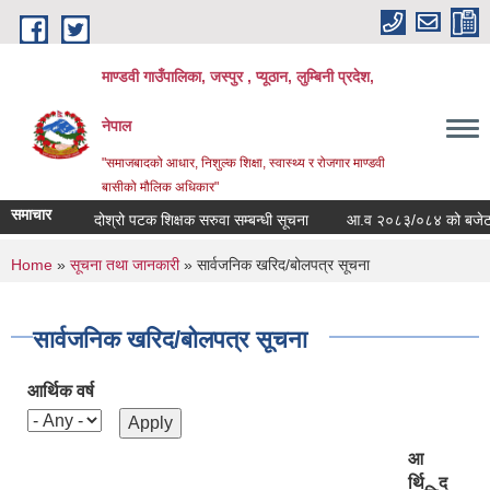
Skip to main content
माण्डवी गाउँपालिका, जस्पुर , प्यूठान, लुम्बिनी प्रदेश,
नेपाल
"समाजबादको आधार, निशुल्क शिक्षा, स्वास्थ्य र रोजगार माण्डवी
बासीको मौलिक अधिकार"
समाचार
दोश्रो पटक शिक्षक सरुवा सम्बन्धी सूचना
आ.व २०८३/०८४ को बजेट बक्त
You are here
Home
»
सूचना तथा जानकारी
» सार्वजनिक खरिद/बोलपत्र सूचना
सार्वजनिक खरिद/बोलपत्र सूचना
आर्थिक वर्ष
आ
र्थि
द