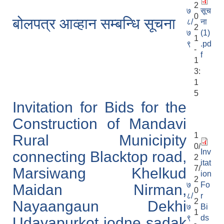
2
७
सूच
0
बोलपत्र आव्हान सम्बन्धि सूचना
८/
ना
2
७
(1)
1
९
.pd
-
f
1
3:
1
5
Invitation for Bids for the
Construction of Mandavi
1
Rural Municipity
0/
Inv
connecting Blacktop road,
2
itat
7/
Marsiwang Khelkud
ion
2
७
Fo
Maidan Nirman,
0
८/
r
2
Nayaangaun Dekhi
७
Bi
1
९
ds
Udayapurkot jodne sadak
-