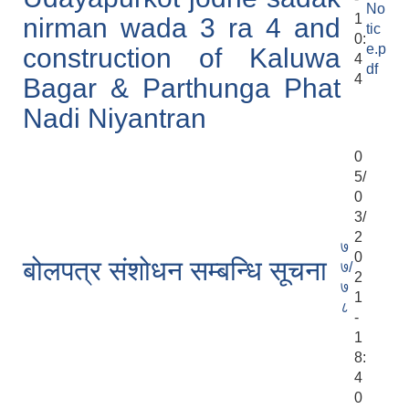
No
1
nirman wada 3 ra 4 and
tic
0:
e.p
construction of Kaluwa
4
df
4
Bagar & Parthunga Phat
Nadi Niyantran
0
5/
0
3/
2
७
0
बोलपत्र संशोधन सम्बन्धि सूचना
७/
2
७
1
८
-
1
8:
4
0