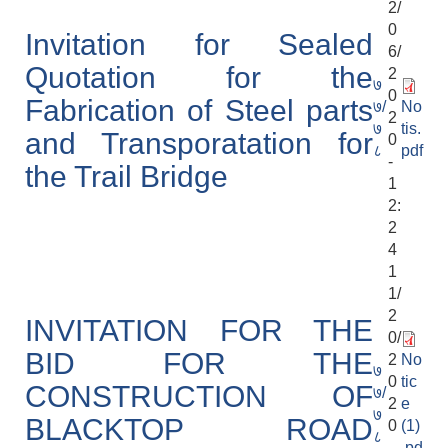
2/
0
Invitation for Sealed
6/
Quotation for the
2
७
0
Fabrication of Steel parts
७/
No
2
७
tis.
and Transporatation for
0
८
pdf
-
the Trail Bridge
1
2:
2
4
1
1/
2
INVITATION FOR THE
0/
BID FOR THE
2
No
७
0
tic
CONSTRUCTION OF
७/
2
e
७
BLACKTOP ROAD
0
(1)
८
-
.pd