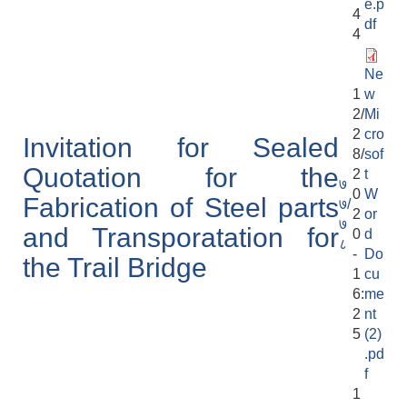
e.p
4
df
4
Ne
1
w
2/
Mi
2
cro
Invitation for Sealed
8/
sof
Quotation for the
2
t
७
0
W
Fabrication of Steel parts
७/
2
or
७
and Transporatation for
0
d
८
-
Do
the Trail Bridge
1
cu
6:
me
2
nt
5
(2)
.pd
f
1