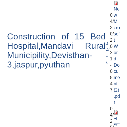
Ne
0
w
4/
Mi
3
cro
0/
sof
Construction of 15 Bed
2
t
७
Hospital,Mandavi Rural
0
W
७/
2
or
Municipility,Devisthan-
७
1
d
८
3,jaspur,pyuthan
-
Do
0
cu
8:
me
4
nt
7
(2)
.pd
f
0
4/
ज
2
स्ता