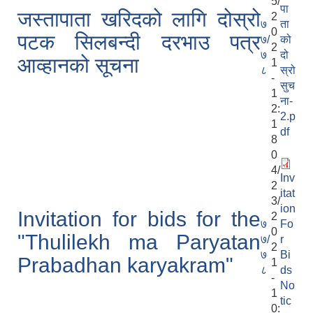
5/
पा
जस्तापाता खरिदको लागि दोस्रो
2
७
ता
0
पटक सिलबन्दी दरभाउ पत्र
७/
को
2
७
दो
आव्हानको सूचना
1
८
स्रो
-
सुच
1
ना-
2:
2.p
1
df
8
0
4/
Inv
2
itat
3/
ion
Invitation for bids for the
2
७
Fo
0
"Thulilekh ma Paryatan
७/
r
2
७
Bi
Prabadhan karyakram"
1
८
ds
-
No
1
tic
0: