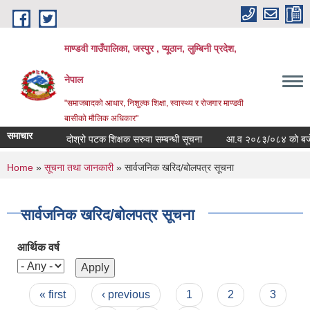
Skip to main content
माण्डवी गाउँपालिका, जस्पुर , प्यूठान, लुम्बिनी प्रदेश,
नेपाल
"समाजबादको आधार, निशुल्क शिक्षा, स्वास्थ्य र रोजगार माण्डवी
बासीको मौलिक अधिकार"
समाचार
दोश्रो पटक शिक्षक सरुवा सम्बन्धी सूचना
आ.व २०८३/०८४ को बजेट बक
You are here
Home
»
सूचना तथा जानकारी
» सार्वजनिक खरिद/बोलपत्र सूचना
सार्वजनिक खरिद/बोलपत्र सूचना
आर्थिक वर्ष
Pages
« first
‹ previous
1
2
3