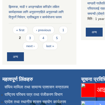
माण्डवी गाउँपा
झिमरुक, माडी र अरङ्गखोला करिडोर लक्षित
परिवारलाई राह
कार्यक्रमका लागि अनुदानग्रहिले अनुदानको लागि
सम्वन्धी (दोश्
दिनुपर्ने निवेदन, प्रतिबद्धता र कार्ययोजना फारम
मिति :
1 year
Pages
« first
‹ previous
1
अन्य
2
3
4
5
next ›
last »
अन्य
महत्वपूर्ण लिंकहरु
सूचना प्रविध
संघिय मामिला तथा सामान्य प्रशासन मन्त्रालय
आइस
राष्ट्रिय परिचय पत्र तथा पंजीकरण विभाग
प्रदेश तथा स्थानीय शासन सहयोग कार्यक्रम