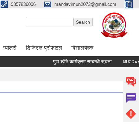
9857836006
mandavimun2073@gmail.com
Search form
Search
ग्यालरी
डिजिटल प्रोफाइल
विद्यालयहरु
पुष्प खेति कार्यक्रम सम्बन्धी सूचना
आ.व २०८३/०८४ क