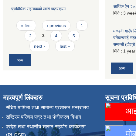
आर्थिक ऐन २
प्राविधिक सहायकको लागि पाठ्यक्रम
मिति :
3 week
Pages
« first
‹ previous
1
माण्डवी गाउँपा
2
3
4
5
परिवारलाई राह
सम्वन्धी (दोश्
next ›
last »
मिति :
1 year
अन्य
अन्य
महत्वपूर्ण लिंकहरु
सूचना प्रविध
संघिय मामिला तथा सामान्य प्रशासन मन्त्रालय
आइस
राष्ट्रिय परिचय पत्र तथा पंजीकरण विभाग
प्रदेश तथा स्थानीय शासन सहयोग कार्यक्रम
मोब
(PLGSP)