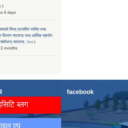
०८२
s 6 days
लिकाको विपद् प्रभावित व्यक्ति तथा
त वितरण मापदण्ड तथा आर्थिक सहयोग
रो संशोधन) मापदण्ड, २०८२
 2 months
ि
facebook
िटि ब्लग
ाइल एप