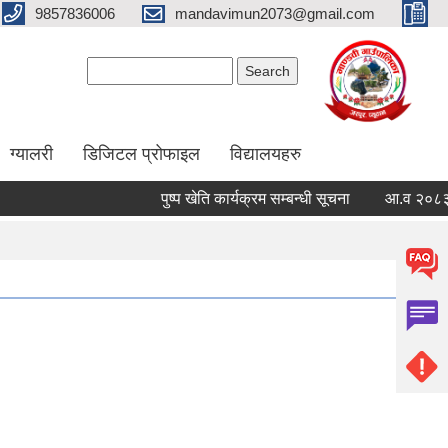
9857836006
mandavimun2073@gmail.com
Search form
Search
ग्यालरी
डिजिटल प्रोफाइल
विद्यालयहरु
पुष्प खेति कार्यक्रम सम्बन्धी सूचना
आ.व २०८३/०८४ को