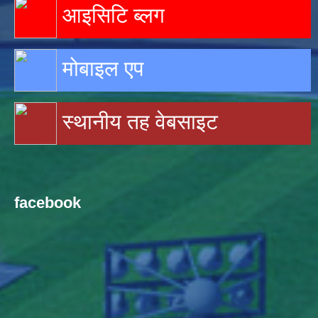
आइसिटि ब्लग
मोबाइल एप
स्थानीय तह वेबसाइट
facebook