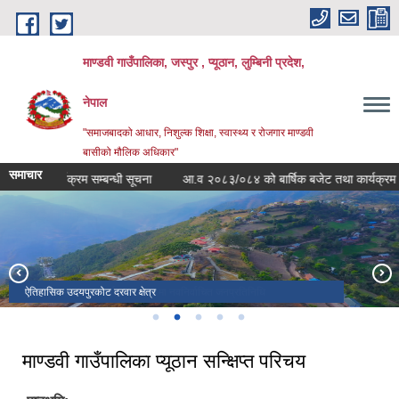
Skip to main content
माण्डवी गाउँपालिका, जस्पुर , प्यूठान, लुम्बिनी प्रदेश,
नेपाल
"समाजबादको आधार, निशुल्क शिक्षा, स्वास्थ्य र रोजगार माण्डवी
बासीको मौलिक अधिकार"
समाचार
ेति कार्यक्रम सम्बन्धी सूचना
आ.व २०८३/०८४ को बार्षिक बजेट तथा कार्यक्रम
आ
ऐतिहासिक उदयपुरकोट दरवार क्षेत्र
स्थानीय तह सदस्य निर्वाचन २०७९ मा नवनिर्वाचित जनप्रतिनिधि
मार्सीबाङ्ग खेलकुद मैदान
ऐतिहासिक उदयपुरकोट दरवार क्षेत्र
बंगलाचुली ठुलिलेख पर्यटकीय क्षेत्र
माण्डवी गाउँपालिका प्यूठान सन्क्षिप्त परिचय