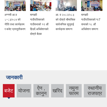
आगामी आ.व
माण्डवी
आ. व २०८२/०८३
माण्डवी
२०८३/०८४ को
गाउँपालिकाको
को दोश्रो चौमासिक
गाउँपालिकाको गाउँ
नीति तथा कार्यक्रम
गाउँसभाको १९ औं
सार्वजनिक सुनुवाई
सभाको १८ औं
र बजेट प्रस्तुतीकरण
हिउदें अधिवेशनको
कार्यक्रम सम्पन्न
अधिवेशन सम्पन्न
दोश्रो बैठक
जानकारी
ऐन ,
नमुना
स्थानीय
बजेट
योजना
खरिद
(active
कानुन
फारम
राजपत्र
tab)