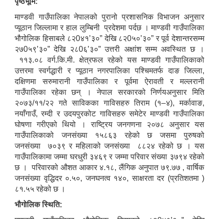
पृष्ठभूमि:
माण्डवी गाउँपालिका नेपालको पुरानो प्रशासनिक विभाजन अनुसार
प्यूठान जिल्लामा र हाल लुम्बिनी प्रदेशमा पर्दछ । माण्डवी गाउँपालिका
भौगोलिक हिसाबले ८२0४१’३०” देखि ८२0५०’३०” र पूर्व देशान्तरसम्म
२७0५९’३०” देखि २८0६’३०” उत्तरी अक्षांश सम्म अवस्थित छ ।
११३.०८ वर्ग.कि.मी. क्षेत्रफल रहेको यस माण्डवी गाउँपालिकाको
उत्तरमा स्वर्गद्धारी र प्यूठान नगरपालिका पश्चिमतर्फ दाङ जिल्ला,
दक्षिणमा सरुमारानी गाउँपालिका र पूर्वमा ऐरावती र मल्लरानी
गाउँपालिका रहेका छन् । नेपाल सरकारको निर्णयअनुसार मिति
२०७३/११/२२ गते साविकका गाविसहरु तिराम (१–४), मर्कावाङ,
नयाँगाउँ, रम्दी र उदयपुरकोट गाविसहरु समेटेर माण्डवी गाउँपालिका
घोषणा गरीएको थियो । राष्ट्रिय जनगणना २०७८ अनुसार यस
गाउँपालिकाको जनसंख्या १५८६३ रहेको छ जसमा पुरुषको
जनसंख्या ७०३९ र महिलाको जनसंख्या ८८२४ रहेको छ । यस
गाउँपालिकामा जम्मा घरधुरी ३४६९ र जम्मा परिवार संख्या ३७९४ रहेको
छ । परिवारको औशत आकार ४.१८, लैंगिक अनुपात ७९.७७ , वार्षिक
जनसंख्या वृद्धिदर ०.५०, जनघनत्व १४०, साक्षरता दर (प्रतिशतमा )
८१.५५ रहेको छ ।
भौगोलिक स्थिति: