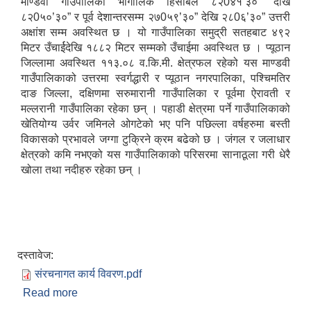
माण्डवी गाउँपालिका भौगोलिक हिसाबले ८२0४१’३०” देखि
८२0५०’३०” र पूर्व देशान्तरसम्म २७0५९’३०” देखि २८0६’३०” उत्तरी
अक्षांश सम्म अवस्थित छ । यो गाउँपालिका समुद्री सतहबाट ४९२
मिटर उँचार्ईदेखि १८८२ मिटर सम्मको उँचाईमा अवस्थित छ । प्यूठान
जिल्लामा अवस्थित ११३.०८ व.कि.मी. क्षेत्रफल रहेको यस माण्डवी
गाउँपालिकाको उत्तरमा स्वर्गद्धारी र प्यूठान नगरपालिका, पश्चिमतिर
दाङ जिल्ला, दक्षिणमा सरुमारानी गाउँपालिका र पूर्वमा ऐरावती र
मल्लरानी गाउँपालिका रहेका छन् । पहाडी क्षेत्रमा पर्ने गाउँपालिकाको
खेतियोग्य उर्वर जमिनले ओगटेको भए पनि पछिल्ला वर्षहरुमा बस्ती
विकासको प्रभावले जग्गा टुक्रिने क्रम बढेको छ । जंगल र जलाधार
क्षेत्रको कमि नभएको यस गाउँपालिकाको परिसरमा सानाठूला गरी धेरै
खोला तथा नदीहरु रहेका छन् ।
दस्तावेज:
संरचनागत कार्य विवरण.pdf
Read more
about माण्डवी गाउँपालिका प्यूठान सन्क्षिप्त परिचय