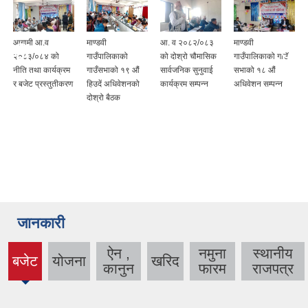
आगामी आ.व
माण्डवी
आ. व २०८२/०८३
माण्डवी
२०८३/०८४ को
गाउँपालिकाको
को दोश्रो चौमासिक
गाउँपालिकाको गाउँ
नीति तथा कार्यक्रम
गाउँसभाको १९ औं
सार्वजनिक सुनुवाई
सभाको १८ औं
र बजेट प्रस्तुतीकरण
हिउदें अधिवेशनको
कार्यक्रम सम्पन्न
अधिवेशन सम्पन्न
दोश्रो बैठक
जानकारी
ऐन ,
नमुना
स्थानीय
बजेट
योजना
खरिद
(active
कानुन
फारम
राजपत्र
tab)