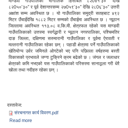
माण्डवी गाउँपालिका भौगोलिक हिसाबले ८२0४१’३०” देखि
८२0५०’३०” र पूर्व देशान्तरसम्म २७0५९’३०” देखि २८0६’३०” उत्तरी
अक्षांश सम्म अवस्थित छ । यो गाउँपालिका समुद्री सतहबाट ४९२
मिटर उँचार्ईदेखि १८८२ मिटर सम्मको उँचाईमा अवस्थित छ । प्यूठान
जिल्लामा अवस्थित ११३.०८ व.कि.मी. क्षेत्रफल रहेको यस माण्डवी
गाउँपालिकाको उत्तरमा स्वर्गद्धारी र प्यूठान नगरपालिका, पश्चिमतिर
दाङ जिल्ला, दक्षिणमा सरुमारानी गाउँपालिका र पूर्वमा ऐरावती र
मल्लरानी गाउँपालिका रहेका छन् । पहाडी क्षेत्रमा पर्ने गाउँपालिकाको
खेतियोग्य उर्वर जमिनले ओगटेको भए पनि पछिल्ला वर्षहरुमा बस्ती
विकासको प्रभावले जग्गा टुक्रिने क्रम बढेको छ । जंगल र जलाधार
क्षेत्रको कमि नभएको यस गाउँपालिकाको परिसरमा सानाठूला गरी धेरै
खोला तथा नदीहरु रहेका छन् ।
दस्तावेज:
संरचनागत कार्य विवरण.pdf
Read more
about माण्डवी गाउँपालिका प्यूठान सन्क्षिप्त परिचय