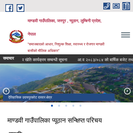
Skip to main content
माण्डवी गाउँपालिका, जस्पुर , प्यूठान, लुम्बिनी प्रदेश,
नेपाल
"समाजबादको आधार, निशुल्क शिक्षा, स्वास्थ्य र रोजगार माण्डवी
बासीको मौलिक अधिकार"
समाचार
पुष्प खेति कार्यक्रम सम्बन्धी सूचना
आ.व २०८३/०८४ को बार्षिक बजेट तथा कार्यक
ऐतिहासिक उदयपुरकोट दरवार क्षेत्र
स्थानीय तह सदस्य निर्वाचन २०७९ मा नवनिर्वाचित जनप्रतिनिधि
मार्सीबाङ्ग खेलकुद मैदान
ऐतिहासिक उदयपुरकोट दरवार क्षेत्र
बंगलाचुली ठुलिलेख पर्यटकीय क्षेत्र
माण्डवी गाउँपालिका प्यूठान सन्क्षिप्त परिचय