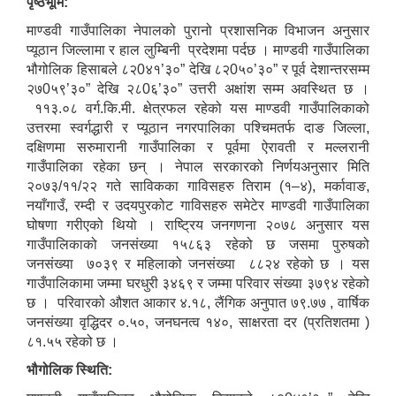
पृष्ठभूमि:
माण्डवी गाउँपालिका नेपालको पुरानो प्रशासनिक विभाजन अनुसार
प्यूठान जिल्लामा र हाल लुम्बिनी प्रदेशमा पर्दछ । माण्डवी गाउँपालिका
भौगोलिक हिसाबले ८२0४१’३०” देखि ८२0५०’३०” र पूर्व देशान्तरसम्म
२७0५९’३०” देखि २८0६’३०” उत्तरी अक्षांश सम्म अवस्थित छ ।
११३.०८ वर्ग.कि.मी. क्षेत्रफल रहेको यस माण्डवी गाउँपालिकाको
उत्तरमा स्वर्गद्धारी र प्यूठान नगरपालिका पश्चिमतर्फ दाङ जिल्ला,
दक्षिणमा सरुमारानी गाउँपालिका र पूर्वमा ऐरावती र मल्लरानी
गाउँपालिका रहेका छन् । नेपाल सरकारको निर्णयअनुसार मिति
२०७३/११/२२ गते साविकका गाविसहरु तिराम (१–४), मर्कावाङ,
नयाँगाउँ, रम्दी र उदयपुरकोट गाविसहरु समेटेर माण्डवी गाउँपालिका
घोषणा गरीएको थियो । राष्ट्रिय जनगणना २०७८ अनुसार यस
गाउँपालिकाको जनसंख्या १५८६३ रहेको छ जसमा पुरुषको
जनसंख्या ७०३९ र महिलाको जनसंख्या ८८२४ रहेको छ । यस
गाउँपालिकामा जम्मा घरधुरी ३४६९ र जम्मा परिवार संख्या ३७९४ रहेको
छ । परिवारको औशत आकार ४.१८, लैंगिक अनुपात ७९.७७ , वार्षिक
जनसंख्या वृद्धिदर ०.५०, जनघनत्व १४०, साक्षरता दर (प्रतिशतमा )
८१.५५ रहेको छ ।
भौगोलिक स्थिति: